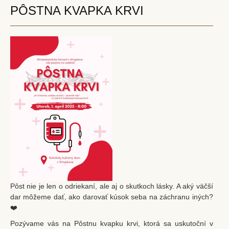
PÔSTNA KVAPKA KRVI
Pôst nie je len o odriekaní, ale aj o skutkoch lásky. A aký väčší
dar môžeme dať, ako darovať kúsok seba na záchranu iných?
❤️
Pozývame vás na Pôstnu kvapku krvi, ktorá sa uskutoční v