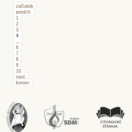
začiatok
predch.
1
2
3
4
...
6
7
8
9
10
nasl.
koniec