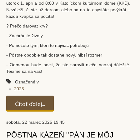
utorok 1. apríla od 8:00 v Katolíckom kultúrnom dome (KKD).
Nezáleží, či ste už darcom alebo sa na to chystáte prvýkrát –
každá kvapka sa počíta!
? Prečo darovať krv?
- Zachránite životy
- Pomôžete tým, ktorí to najviac potrebujú
- Pôstne obdobie tak dostane nový, hlbší rozmer
- Odmenou bude pocit, že ste spravili niečo naozaj dôležité.
Tešíme sa na vás!
Označené v
2025
Čítať ďalej...
sobota, 22 marec 2025 19:45
PÔSTNA KÁZEŇ "PÁN JE MÔJ