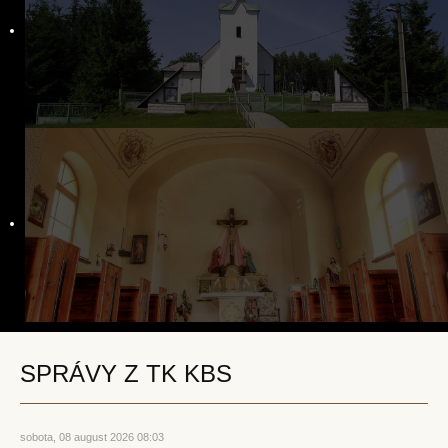
Krst
Birmovanie
Eucharistia
Pokánie
Pomazanie chorých
Posvätný stav
Manželstvo
Katolícky pohreb
Kontakt
SPRÁVY Z TK KBS
sobota, 08 august 2026 08:03