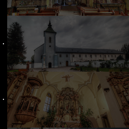
Filiálky
Kláštorný kostol Stropkov
Baňa
Chotča
Kalvária
CZŠ sv. Petra a Pavla
Komunitné centrum
Dom detí Božieho milosrdenstva
Zmluvy
Ochrana osobných údajov
Aktuality
Spoločenstvá
Bratstvo sv. ruženca