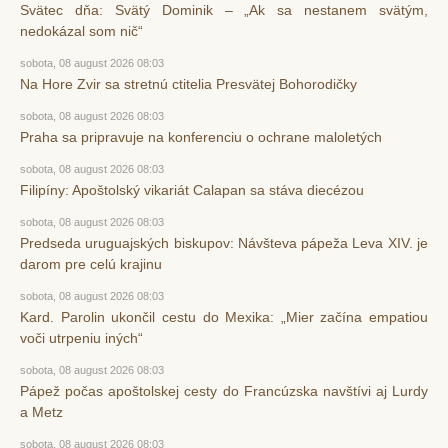
Svätec dňa: Svätý Dominik – „Ak sa nestanem svätým,
nedokázal som nič“
sobota, 08 august 2026 08:03
Na Hore Zvir sa stretnú ctitelia Presvätej Bohorodičky
sobota, 08 august 2026 08:03
Praha sa pripravuje na konferenciu o ochrane maloletých
sobota, 08 august 2026 08:03
Filipíny: Apoštolský vikariát Calapan sa stáva diecézou
sobota, 08 august 2026 08:03
Predseda uruguajských biskupov: Návšteva pápeža Leva XIV. je
darom pre celú krajinu
sobota, 08 august 2026 08:03
Kard. Parolin ukončil cestu do Mexika: „Mier začína empatiou
voči utrpeniu iných“
sobota, 08 august 2026 08:03
Pápež počas apoštolskej cesty do Francúzska navštívi aj Lurdy
a Metz
sobota, 08 august 2026 08:03