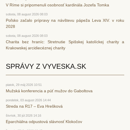
V Ríme si pripomenuli osobnosť kardinála Jozefa Tomka
sobota, 08 august 2026 08:03
Poľsko začalo prípravy na návštevu pápeža Leva XIV. v roku
2028
sobota, 08 august 2026 08:03
Charita bez hraníc: Stretnutie Spišskej katolíckej charity a
Krakowskej arcidiecéznej charity
SPRÁVY Z VYVESKA.SK
piatok, 29 máj 2026 10:51
Mužská konferencia a púť mužov do Gaboltova
pondelok, 03 august 2026 14:44
Streda na R17 – Eva Hrešková
štvrtok, 30 júl 2026 14:16
Eparchiálna odpustová slávnosť Klokočov