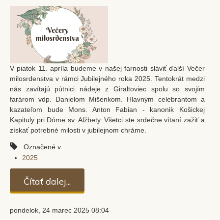
V piatok 11. apríla budeme v našej farnosti sláviť ďalší Večer
milosrdenstva v rámci Jubilejného roka 2025. Tentokrát medzi
nás zavítajú pútnici nádeje z Giraltoviec spolu so svojím
farárom vdp. Danielom Mišenkom. Hlavným celebrantom a
kazateľom bude Mons. Anton Fabian - kanonik Košickej
Kapituly pri Dóme sv. Alžbety. Všetci ste srdečne vítaní zažiť a
získať potrebné milosti v jubilejnom chráme.
Označené v
2025
Čítať ďalej...
pondelok, 24 marec 2025 08:04