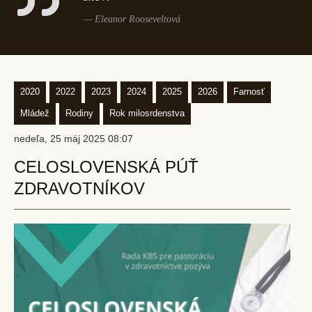
Eleanor Rooseveltová
2020
2022
2023
2024
2025
2026
Farnosť
Mládež
Rodiny
Rok milosrdenstva
nedeľa, 25 máj 2025 08:07
CELOSLOVENSKÁ PÚŤ
ZDRAVOTNÍKOV