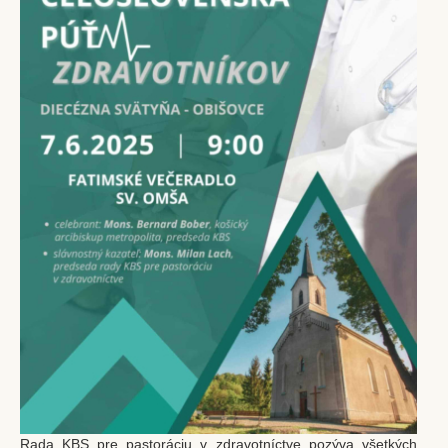
Rada KBS pre pastoráciu v zdravotníctve pozýva všetkých