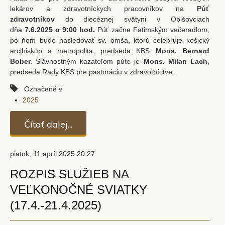
lekárov a zdravotníckych pracovníkov na
Púť
zdravotníkov
do diecéznej svätyni v Obišovciach
dňa
7.6.2025 o 9:00 hod.
Púť začne Fatimským večeradlom,
po ňom bude nasledovať sv. omša, ktorú celebruje košický
arcibiskup a metropolita, predseda KBS
Mons. Bernard
Bober.
Slávnostným kazateľom púte je
Mons. Milan Lach
,
predseda Rady KBS pre pastoráciu v zdravotníctve.
Označené v
2025
Čítať ďalej...
piatok, 11 apríl 2025 20:27
ROZPIS SLUŽIEB NA
VEĽKONOČNÉ SVIATKY
(17.4.-21.4.2025)