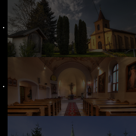
Bratstvo sv. škapuliara
Lektori
Mimoriadni rozdávatelia prijímania
Škola snúbencov
Fotogalérie
Oznamy
Nedeľné oznamy
Manželské ohlášky
Čítanie Božieho slova
Škapuliar – farský infolist
Duchovný život
Sviatosti