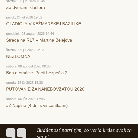
štvrtok, 25 jún 2026 10:45
Za dverami kláštora
piatok, 24 júl 2026 19:32
GLADIOLY V KEŽMARSKEJ BAZILIKE
pondelok, 03 august 2026 14:44
Streda na R17 – Martina Belejová
štvrtok, 09 júl 2026 23:12
NEZLOMNÁ
sobota, 08 august 2026 00:03
Boh a emócie: Pocit bezpečia 2
streda, 15 júl 2026 15:30
PUTOVANIE ZA NANEBOVZATOU 2026
sobota, 06 jún 2026 17:45
#ŽiNaplno (4 dni s vincentkami)
Budúcnosť patrí tým, čo veria kráse svojich
snov!