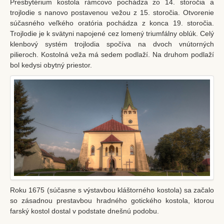
Presbytérium kostola rámcovo pochádza zo 14. storočia a
Filiálky
trojlodie s nanovo postavenou vežou z 15. storočia. Otvorenie
súčasného veľkého oratória pochádza z konca 19. storočia.
Kláštorný kostol Stropkov
Trojlodie je k svätyni napojené cez lomený triumfálny oblúk. Celý
klenbový systém trojlodia spočíva na dvoch vnútorných
Baňa
pilieroch. Kostolná veža má sedem podlaží. Na druhom podlaží
Chotča
bol kedysi obytný priestor.
Kalvária
CZŠ sv. Petra a Pavla
Komunitné centrum
Dom detí Božieho milosrdenstva
Zmluvy
Ochrana osobných údajov
Aktuality
Roku 1675 (súčasne s výstavbou kláštorného kostola) sa začalo
so zásadnou prestavbou hradného gotického kostola, ktorou
Spoločenstvá
farský kostol dostal v podstate dnešnú podobu.
Bratstvo sv. ruženca