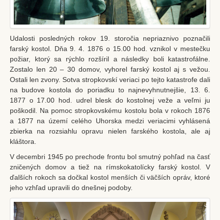
Krst
Birmovanie
Eucharistia
Udalosti posledných rokov 19. storočia nepriaznivo poznačili
farský kostol. Dňa 9. 4. 1876 o 15.00 hod. vznikol v mestečku
Pokánie
požiar, ktorý sa rýchlo rozšíril a následky boli katastrofálne.
Zostalo len 20 – 30 domov, vyhorel farský kostol aj s vežou.
Pomazanie chorých
Ostali len zvony. Sotva stropkovskí veriaci po tejto katastrofe dali
Posvätný stav
na budove kostola do poriadku to najnevyhnutnejšie, 13. 6.
1877 o 17.00 hod. udrel blesk do kostolnej veže a veľmi ju
Manželstvo
poškodil. Na pomoc stropkovskému kostolu bola v rokoch 1876
a 1877 na území celého Uhorska medzi veriacimi vyhlásená
Katolícky pohreb
zbierka na rozsiahlu opravu nielen farského kostola, ale aj
Kontakt
kláštora.
V decembri 1945 po prechode frontu bol smutný pohľad na časť
zničených domov a tiež na rímskokatolícky farský kostol. V
ďalších rokoch sa dočkal kostol menších či väčších opráv, ktoré
jeho vzhľad upravili do dnešnej podoby.