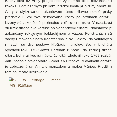
Bočný oltár sv. Anny je ojedinele významné dielo slovenského
rokoka. Dominantným prvkom interkolumnia je oválny obraz sv.
Anny v štylizovanom akantovom ráme. Hlavné nosné prvky
predstavujú volútovo dekorované lizény po stranách obrazu.
Lizény sú zakončené prehnutou volútovou rímsou. V nadstavci
sú umiestnené dve kartuše so šlachtickými erbami. Nadstavec je
zakončený rokajovým baldachýnom a vázou. Po stranách sú
sochy rímskeho cisára Konštantína a sv. Heleny. Na volútových
rímsach sú dve postavy kľačiacich anjelov. Sochy k oltáru
vyhotovil roku 1760 Jozef Hartman z Košíc. Na zadnej strane
oltára bol vraj kedysi nápis, že oltár zhotovil roku 1763 rezbár
Ján Placho a stolár Andrej Ambruš v Prešove. V oválnom obraze
je zobrazená sv. Anna s manželom a malou Máriou. Predtým
tam bol motív ukrižovania.