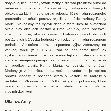
dotýka jej líca. Intímny vzťah matky a dieťaťa premietol autor do
nebeského prostredia. Postavy akoby vystupovali z tmavých
oblakov, za ktorými sa otvárajú nebesia. Ilúzie nadprirodzeného
prostredia umocňujú postavy anjelikov nesúcich atribúty Panny
Márie. Slávnostný ráz výjavu dodáva zlatá lúčovitá svätožiara
okolo hláv obidvoch postáv a zlaté korunky, ktoré obetovali
vďační darcovia, aby sa zvýraznil kráľovský pôvod obidvoch
postáv a ich kráľovská hodnosť v prirodzenom i nadprirodzenom
poriadku. Atmosféra obrazu pripomína výjav zobrazený na
votívnej tabuli (z r. 1675). Azda sa nebudeme mýliť, ak
vyslovíme domnienku, že naznačenie tejto atmosféry si žiadal
vtedajší zemepán opierajúci sa možno o rodinnú tradíciu, že sa
ich predkovi zjavila Panna Mária. Kompozícia hornej časti
Madony je veľmi príbuzná, ba možno povedať, že je replikou
obrazu Madony z bočného oltára v kostole sv. Margity v
neďalekom Zborove (z r. 1691) zakrytého príkrovom, ktorú
môžeme považovať za veľmi vzdialenú ozvenu slávnej
vladimírskej ikony.
Oltár sv. Anny