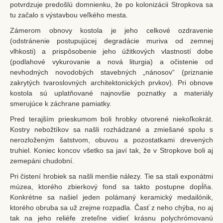
potvrdzuje predošlú domnienku, že po kolonizácii Stropkova sa
tu začalo s výstavbou veľkého mesta.
Zámerom obnovy kostola je jeho celkové ozdravenie
(odstránenie postupujúcej degradácie muriva od zemnej
vlhkosti) a prispôsobenie jeho úžitkových vlastností dobe
(podlahové vykurovanie a nová liturgia) a očistenie od
nevhodných novodobých stavebných „nánosov“ (priznanie
zakrytých tvaroslovných architektonických prvkov). Pri obnove
kostola sú uplatňované najnovšie poznatky a materiály
smerujúce k záchrane pamiatky.
Pred terajším prieskumom boli hrobky otvorené niekoľkokrát.
Kostry nebožtíkov sa našli rozhádzané a zmiešané spolu s
nerozloženým šatstvom, obuvou a pozostatkami drevených
truhiel. Koniec koncov všetko sa javí tak, že v Stropkove boli aj
zemepáni chudobní.
Pri čistení hrobiek sa našli menšie nálezy. Tie sa stali exponátmi
múzea, ktorého zbierkový fond sa takto postupne dopĺňa.
Konkrétne sa našiel jeden polámaný keramický medailónik,
ktorého obruba sa už zrejme rozpadla. Časť z neho chýba, no aj
tak na jeho reliéfe zreteľne vidieť krásnu polychrómovanú