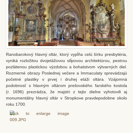
Ranobarokový hlavný oltár, ktorý vypĺňa celú šírku presbytéria,
vyniká rozložitou dvojetážovou stĺpovou architektúrou, pestrou
pozlátenou plastickou výzdobou a bohatstvom výtvarných diel.
Rozmerné obrazy Poslednej večere a Immaculaty sprevádzajú
početné plastiky v prvej i druhej etáži oltára. Vzájomná
podobnosť s hlavným oltárom prešovského farského kostola
(r. 1696) prezrádza, že majstri z tejto dielne vyhotovili aj
monumentálny hlavný oltár v Stropkove pravdepodobne okolo
roku 1700.