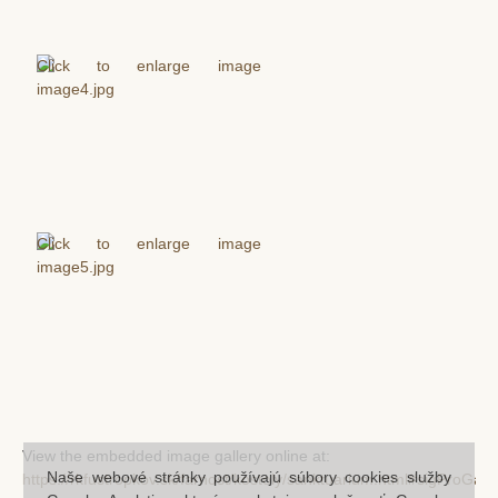
View the embedded image gallery online at:
Naše webové stránky používajú súbory cookies služby
https://rkfustropkov.sk/farnost/kostoly/sanktuarium.html#sigProGal