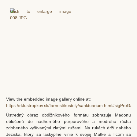
View the embedded image gallery online at:
https://rkfustropkov.sk/farnost/kostoly/sanktuarium.html#sigProGal
Ústredný obraz obdĺžnikového formátu zobrazuje Madonu
oblečenú do nádherného purpurového a modrého rúcha
zdobeného vyšívanými zlatými ružami. Na rukách drží nahého
Ježiška, ktorý sa láskyplne vinie k svojej Matke a lícom sa