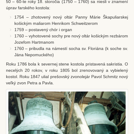
50 – 60-te roky 18. storočia (1750 – 1760) sa niesli v znamení
úprav farského kostola:
Bratstvo sv. škapuliara
1754 – zhotovený nový oltár Panny Márie Škapuliarskej
Lektori
košickým maliarom Henrikom Schweitzerom
1759 – postavený chór i organ
Mimoriadni rozdávatelia prijímania
1760 – vyhotovené sochy pre nový oltár košickým rezbárom
Škola snúbencov
Jozefom Hartmanom
1760 – pribudla na námestí socha sv. Floriána (k soche sv.
Fotogalérie
Jána Nepomuckého)
Oznamy
Roku 1786 bola k severnej stene kostola pristavená sakristia. O
necelých 20 rokov, v roku 1805 bol zrenovovaný a vybielený
Nedeľné oznamy
kostol. Roku 1847 ulial prešovský zvonolejár Pavol Schmitz nový
Manželské ohlášky
veľký zvon Petra a Pavla.
Čítanie Božieho slova
Škapuliar – farský infolist
Duchovný život
Sviatosti