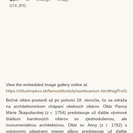
View the embedded image gallery online at:
https://rkfustropkov.sk/farnost/kostoly/sanktuarium.html#sigProGal
Bočné oltáre postavili až po polovici 18. storočia, čo sa odráža
na architektonickom chápaní obidvoch oltárov. Oltár Panny
Márie Škapuliarskej (z r. 1754) predstavuje už ďalšie vývinové
štádium barokových oltárov so zjednodušenou, ale
monumentálnou architektúrou. Oltár sv. Anny (z r. 1762) s
volutovými pilastrami miesto stĺpov predstavuje už ďalšie