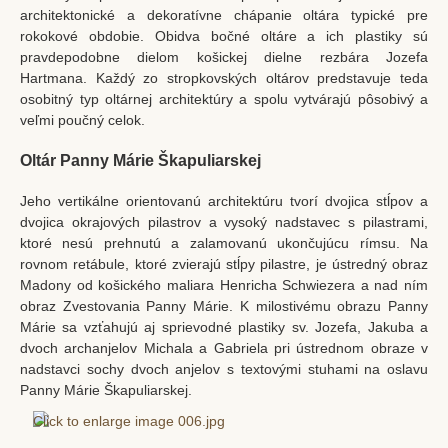
architektonické a dekoratívne chápanie oltára typické pre
rokokové obdobie. Obidva bočné oltáre a ich plastiky sú
pravdepodobne dielom košickej dielne rezbára Jozefa
Hartmana. Každý zo stropkovských oltárov predstavuje teda
osobitný typ oltárnej architektúry a spolu vytvárajú pôsobivý a
veľmi poučný celok.
Oltár Panny Márie Škapuliarskej
Jeho vertikálne orientovanú architektúru tvorí dvojica stĺpov a
dvojica okrajových pilastrov a vysoký nadstavec s pilastrami,
ktoré nesú prehnutú a zalamovanú ukončujúcu rímsu. Na
rovnom retábule, ktoré zvierajú stĺpy pilastre, je ústredný obraz
Madony od košického maliara Henricha Schwiezera a nad ním
obraz Zvestovania Panny Márie. K milostivému obrazu Panny
Márie sa vzťahujú aj sprievodné plastiky sv. Jozefa, Jakuba a
dvoch archanjelov Michala a Gabriela pri ústrednom obraze v
nadstavci sochy dvoch anjelov s textovými stuhami na oslavu
Panny Márie Škapuliarskej.