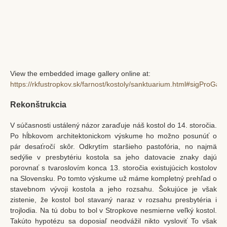
View the embedded image gallery online at:
https://rkfustropkov.sk/farnost/kostoly/sanktuarium.html#sigProGal
Rekonštrukcia
V súčasnosti ustálený názor zaraďuje náš kostol do 14. storočia.
Po hĺbkovom architektonickom výskume ho možno posunúť o
pár desaťročí skôr. Odkrytím staršieho pastofória, no najmä
sedýlie v presbytériu kostola sa jeho datovacie znaky dajú
porovnať s tvaroslovím konca 13. storočia existujúcich kostolov
na Slovensku. Po tomto výskume už máme kompletný prehľad o
stavebnom vývoji kostola a jeho rozsahu. Šokujúce je však
zistenie, že kostol bol stavaný naraz v rozsahu presbytéria i
trojlodia. Na tú dobu to bol v Stropkove nesmierne veľký kostol.
Takúto hypotézu sa doposiaľ neodvážil nikto vysloviť To však