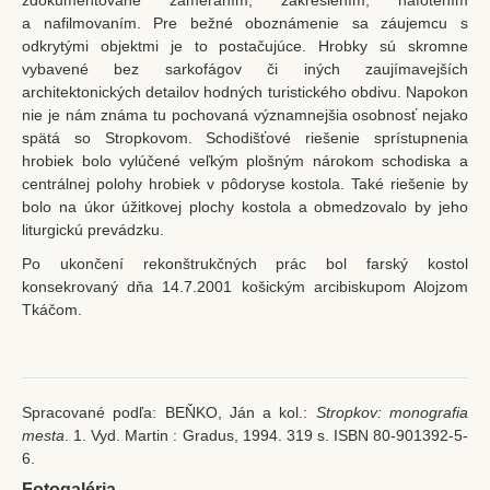
zdokumentované zameraním, zakreslením, nafotením
a nafilmovaním. Pre bežné oboznámenie sa záujemcu s
odkrytými objektmi je to postačujúce. Hrobky sú skromne
vybavené bez sarkofágov či iných zaujímavejších
architektonických detailov hodných turistického obdivu. Napokon
nie je nám známa tu pochovaná významnejšia osobnosť nejako
spätá so Stropkovom. Schodišťové riešenie sprístupnenia
hrobiek bolo vylúčené veľkým plošným nárokom schodiska a
centrálnej polohy hrobiek v pôdoryse kostola. Také riešenie by
bolo na úkor úžitkovej plochy kostola a obmedzovalo by jeho
liturgickú prevádzku.
Po ukončení rekonštrukčných prác bol farský kostol
konsekrovaný dňa 14.7.2001 košickým arcibiskupom Alojzom
Tkáčom.
Spracované podľa: BEŇKO, Ján a kol.:
Stropkov: monografia
mesta
. 1. Vyd. Martin : Gradus, 1994. 319 s. ISBN 80-901392-5-
6.
Fotogaléria