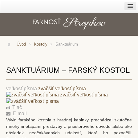
Farnosť
Cirkev – diecéza
Dekanát
Úvod
>
Kostoly
>
Sanktuárium
História farnosti
Kanonická vizitácia z r. 1816
SANKTUÁRIUM – FARSKÝ KOSTOL
Duchovné povolania
Správcovia farnosti
veľkosť písma
zväčšiť veľkosť písma
Kapláni
zväčšiť veľkosť písma
Rehoľníci
Tlač
Rodáci
E-mail
Vývin farského kostola z hradnej kaplnky prechádzal skutočne
Kostoly
mnohými etapami prestavby z priestorového dôvodu alebo ako
následok neočakávaných udalostí, ktoré ho poznačili.
Sanktuárium