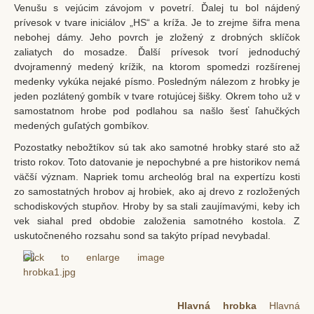
Venušu s vejúcim závojom v povetrí. Ďalej tu bol nájdený
prívesok v tvare iniciálov „HS“ a kríža. Je to zrejme šifra mena
nebohej dámy. Jeho povrch je zložený z drobných sklíčok
zaliatych do mosadze. Ďalší prívesok tvorí jednoduchý
dvojramenný medený krížik, na ktorom spomedzi rozšírenej
medenky vykúka nejaké písmo. Posledným nálezom z hrobky je
jeden pozlátený gombík v tvare rotujúcej šišky. Okrem toho už v
samostatnom hrobe pod podlahou sa našlo šesť ľahučkých
medených guľatých gombíkov.
Pozostatky nebožtíkov sú tak ako samotné hrobky staré sto až
tristo rokov. Toto datovanie je nepochybné a pre historikov nemá
väčší význam. Napriek tomu archeológ bral na expertízu kosti
zo samostatných hrobov aj hrobiek, ako aj drevo z rozložených
schodiskových stupňov. Hroby by sa stali zaujímavými, keby ich
vek siahal pred obdobie založenia samotného kostola. Z
uskutočneného rozsahu sond sa takýto prípad nevybadal.
Hlavná hrobka
Hlavná