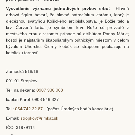
Vysvetlenie významu jednotlivých prvkov erbu:
Hlavná
Bratstvo sv. škapuliara
erbová figúra hovorí, že hlavné patrocínium chrámu, ktorý je
Lektori
diecéznou svätyňou Košického arcibiskupstva, je Božie telo a
krv. Červená farba je symbolom krvi. Ruže sú prevzaté z
Mimoriadni rozdávatelia prijímania
mestského erbu a v tomto prípade sú atribútom Panny Márie;
kostol je najstarším škapuliarskym pútnickým miestom v celom
Škola snúbencov
bývalom Uhorsku. Čierny klobúk so strapcom poukazuje na
Fotogalérie
katolícku farnosť
Oznamy
Zámocká 518/18
Nedeľné oznamy
091 01 Stropkov
Manželské ohlášky
Tel. na dekana:
0907 930 068
Čítanie Božieho slova
kaplán Karol: 0908 546 327
Škapuliar – farský infolist
Tel.:
054/742 22 87
(počas Úradných hodín kancelárie)
Duchovný život
E-mail:
stropkov@rimkat.sk
Sviatosti
IČO: 31979114