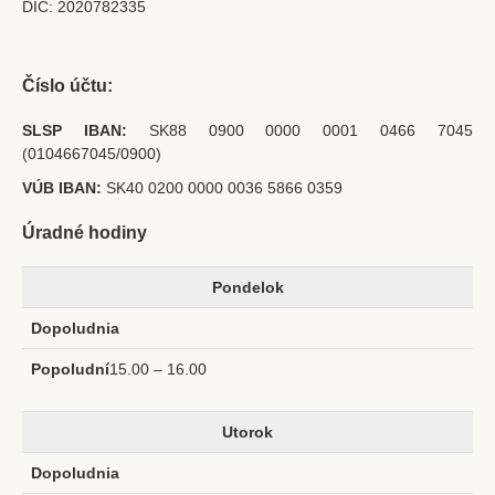
Krst
DIČ: 2020782335
Birmovanie
Eucharistia
Číslo účtu:
Pokánie
SLSP IBAN:
SK88 0900 0000 0001 0466 7045
(0104667045/0900)
Pomazanie chorých
VÚB IBAN:
SK40 0200 0000 0036 5866 0359
Posvätný stav
Úradné hodiny
Manželstvo
Katolícky pohreb
Pondelok
Kontakt
15.00 – 16.00
Utorok