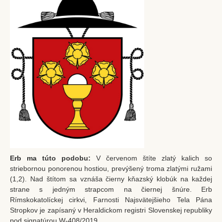
Filiálky
Kláštorný kostol Stropkov
Baňa
Chotča
Kalvária
CZŠ sv. Petra a Pavla
Komunitné centrum
Dom detí Božieho milosrdenstva
Zmluvy
Erb ma túto podobu:
V červenom štíte zlatý kalich so
Ochrana osobných údajov
striebornou ponorenou hostiou, prevýšený troma zlatými ružami
(1,2). Nad štítom sa vznáša čierny kňazský klobúk na každej
Aktuality
strane s jedným strapcom na čiernej šnúre. Erb
Rímskokatolíckej cirkvi, Farnosti Najsvätejšieho Tela Pána
Spoločenstvá
Stropkov je zapísaný v Heraldickom registri Slovenskej republiky
Bratstvo sv. ruženca
pod signatúrou W-408/2019.