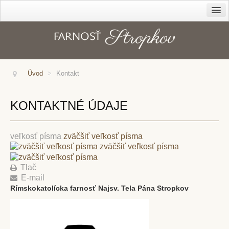
Farnosť
Cirkev – diecéza
Dekanát
Úvod
>
Kontakt
História farnosti
Kanonická vizitácia z r. 1816
KONTAKTNÉ ÚDAJE
Duchovné povolania
Správcovia farnosti
veľkosť písma
zväčšiť veľkosť písma
zväčšiť veľkosť písma
Kapláni
Tlač
Rehoľníci
E-mail
Rodáci
Rímskokatolícka farnosť Najsv. Tela Pána Stropkov
Kostoly
Sanktuárium