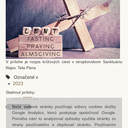
Filiálky
Kláštorný kostol Stropkov
Baňa
Chotča
Kalvária
CZŠ sv. Petra a Pavla
V prílohe je rozpis krížových ciest v stropkovskom Sanktuáriu
Komunitné centrum
Najsv. Tela Pána.
Dom detí Božieho milosrdenstva
Označené v
2023
Zmluvy
Stiahnuť prílohy:
Ochrana osobných údajov
post_2023.jpg
Naše webové stránky používajú súbory cookies služby
Aktuality
Google Analytics, ktorú poskytuje spoločnosť Google.
Spoločenstvá
Pomáha nám to analyzovať spôsoby využitia stránky zo
strany používateľov a zlepšovať stránku. Používaním
Bratstvo sv. ruženca