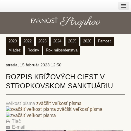
Farnosť
Cirkev – diecéza
Dekanát
2020
2022
2023
2024
2025
2026
Farnosť
História farnosti
Mládež
Rodiny
Rok milosrdenstva
Kanonická vizitácia z r. 1816
streda, 15 február 2023 12:50
Duchovné povolania
ROZPIS KRÍŽOVÝCH CIEST V
Správcovia farnosti
STROPKOVSKOM SANKTUÁRIU
Kapláni
Rehoľníci
veľkosť písma
zväčšiť veľkosť písma
Rodáci
zväčšiť veľkosť písma
Kostoly
Tlač
E-mail
Sanktuárium