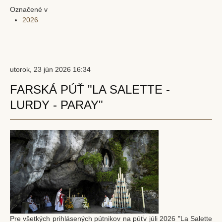
Označené v
Bratstvo sv. škapuliara
2026
Lektori
Mimoriadni rozdávatelia prijímania
Škola snúbencov
utorok, 23 jún 2026 16:34
Fotogalérie
FARSKÁ PÚŤ "LA SALETTE -
LURDY - PARAY"
Oznamy
Nedeľné oznamy
Manželské ohlášky
Čítanie Božieho slova
Škapuliar – farský infolist
Duchovný život
Sviatosti
Pre všetkých prihlásených pútnikov na púťv júli 2026 "La Salette