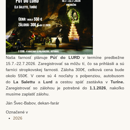
Naša farnosť plánuje
Púť do LURD
v termíne predbežne
15.7.-22.7.2026. Zaregistrovať sa môžu tí, čo sa prihlásili a sú
farníci stropkovskej farnosti. Záloha 300€, celková cena bude
okolo 550€. V cene sú 4 nocľahy s polpenziou, autobusom
do
La Salettu
a
Lurd
a cestou späť zastávka v
Turíne.
Zaregistrovať so zálohou je potrebné do
1.1.2026
, nakoľko
musíme zaplatiť zálohu.
Ján Švec-Babov, dekan-farár
Označené v
2026