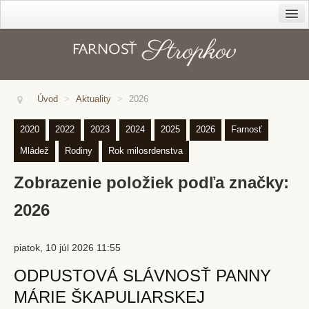
Farnosť
Cirkev – diecéza
Dekanát
Úvod
>
Aktuality
>
2026
História farnosti
2020
2022
2023
2024
2025
2026
Farnosť
Kanonická vizitácia z r. 1816
Mládež
Rodiny
Rok milosrdenstva
Duchovné povolania
Zobrazenie položiek podľa značky:
Správcovia farnosti
Kapláni
2026
Rehoľníci
piatok, 10 júl 2026 11:55
Rodáci
ODPUSTOVÁ SLÁVNOSŤ PANNY
Kostoly
MÁRIE ŠKAPULIARSKEJ
Sanktuárium