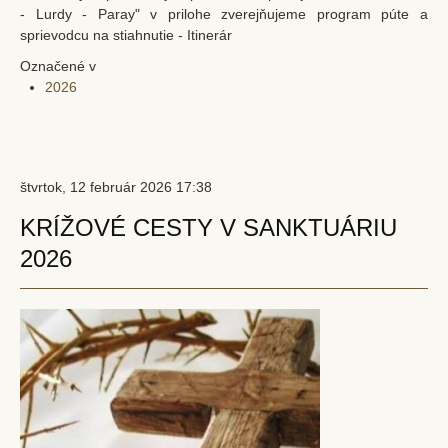
Krst
- Lurdy - Paray" v prilohe zverejňujeme program púte a
sprievodcu na stiahnutie - Itinerár
Birmovanie
Označené v
Eucharistia
2026
Pokánie
Pomazanie chorých
Posvätný stav
štvrtok, 12 február 2026 17:38
Manželstvo
KRÍŽOVÉ CESTY V SANKTUÁRIU
Katolícky pohreb
2026
Kontakt