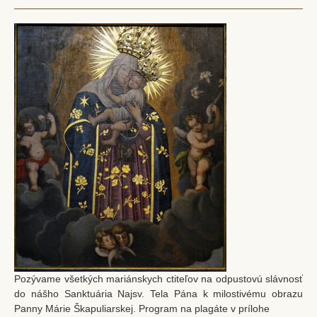
Filiálky
Kláštorný kostol Stropkov
Baňa
Chotča
Kalvária
CZŠ sv. Petra a Pavla
Komunitné centrum
Dom detí Božieho milosrdenstva
Zmluvy
Ochrana osobných údajov
Aktuality
Pozývame všetkých mariánskych ctiteľov na odpustovú slávnosť
Spoločenstvá
do nášho Sanktuária Najsv. Tela Pána k milostivému obrazu
Panny Márie Škapuliarskej. Program na plagáte v prílohe
Bratstvo sv. ruženca